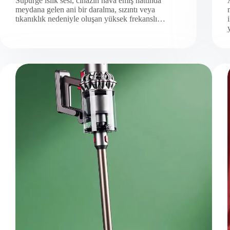
Süpürge ıslık sesi, cihazın hava emiş hattında
meydana gelen ani bir daralma, sızıntı veya
tıkanıklık nedeniyle oluşan yüksek frekanslı…