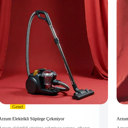
Genel
Arzum Elektrikli Süpürge Çekmiyor
Arzum