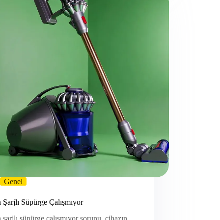
Genel
 Şarjlı Süpürge Çalışmıyor
şarjlı süpürge çalışmıyor sorunu, cihazın