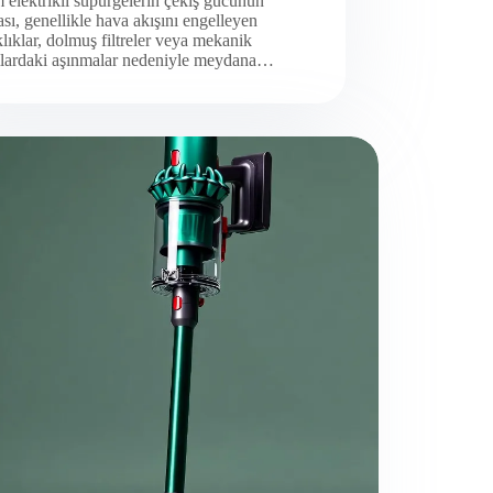
elektrikli süpürgelerin çekiş gücünün
sı, genellikle hava akışını engelleyen
klıklar, dolmuş filtreler veya mekanik
lardaki aşınmalar nedeniyle meydana…