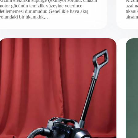
Arzum elektrikli süpürge çekmiyor sorunu, cihazın
Arzum 
motor gücünün temizlik yüzeyine yeterince
azalma
iletilememesi durumudur. Genellikle hava akış
tıkanı
yolundaki bir tıkanıklık,…
aksam