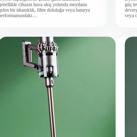
genellikle cihazın hava akış yolunda meydana
güç te
gelen bir tıkanıklık, filtre doluluğu veya batarya
devrey
performansındaki…
veya 