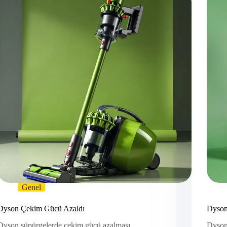
Genel
Dyson Çekim Gücü Azaldı
Dyson
Dyson süpürgelerde çekim gücü azalması,
Dyson 