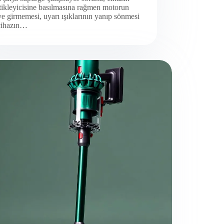
tikleyicisine basılmasına rağmen motorun
e girmemesi, uyarı ışıklarının yanıp sönmesi
cihazın…