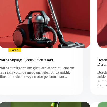
Genel
Philips Süpürge Çekim Gücü Azaldı
Bosch
Durur
Philips süpürge çekim gücü azaldı sorunu, cihazın
hava akış yolunda meydana gelen bir tıkanıklık,
Bosch 
filtrelerin dolması veya motor performansını…
aniden
koruma
(term