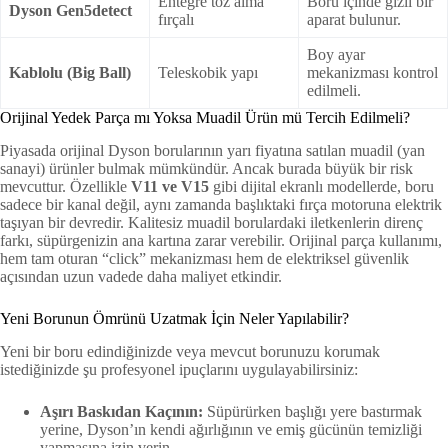
Entegre toz alma
Boru içinde gizli bir
Dyson Gen5detect
fırçalı
aparat bulunur.
Boy ayar
Kablolu (Big Ball)
Teleskobik yapı
mekanizması kontrol
edilmeli.
Orijinal Yedek Parça mı Yoksa Muadil Ürün mü Tercih Edilmeli?
Piyasada orijinal Dyson borularının yarı fiyatına satılan muadil (yan
sanayi) ürünler bulmak mümkündür. Ancak burada büyük bir risk
mevcuttur. Özellikle
V11 ve V15
gibi dijital ekranlı modellerde, boru
sadece bir kanal değil, aynı zamanda başlıktaki fırça motoruna elektrik
taşıyan bir devredir. Kalitesiz muadil borulardaki iletkenlerin direnç
farkı, süpürgenizin ana kartına zarar verebilir. Orijinal parça kullanımı,
hem tam oturan “click” mekanizması hem de elektriksel güvenlik
açısından uzun vadede daha maliyet etkindir.
Yeni Borunun Ömrünü Uzatmak İçin Neler Yapılabilir?
Yeni bir boru edindiğinizde veya mevcut borunuzu korumak
istediğinizde şu profesyonel ipuçlarını uygulayabilirsiniz:
Aşırı Baskıdan Kaçının:
Süpürürken başlığı yere bastırmak
yerine, Dyson’ın kendi ağırlığının ve emiş gücünün temizliği
yapmasına izin verin.