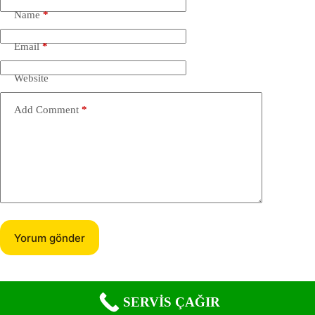
Name
*
Email
*
Website
Add Comment
*
Yorum gönder
SERVİS ÇAĞIR
Copyright © 2026 -
Vetrella Servis
. Özel Servis Hizmetleri.