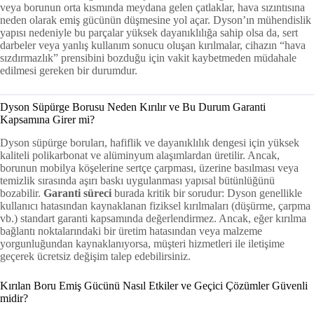
veya borunun orta kısmında meydana gelen çatlaklar, hava sızıntısına
neden olarak emiş gücünün düşmesine yol açar. Dyson’ın mühendislik
yapısı nedeniyle bu parçalar yüksek dayanıklılığa sahip olsa da, sert
darbeler veya yanlış kullanım sonucu oluşan kırılmalar, cihazın “hava
sızdırmazlık” prensibini bozduğu için vakit kaybetmeden müdahale
edilmesi gereken bir durumdur.
Dyson Süpürge Borusu Neden Kırılır ve Bu Durum Garanti
Kapsamına Girer mi?
Dyson süpürge boruları, hafiflik ve dayanıklılık dengesi için yüksek
kaliteli polikarbonat ve alüminyum alaşımlardan üretilir. Ancak,
borunun mobilya köşelerine sertçe çarpması, üzerine basılması veya
temizlik sırasında aşırı baskı uygulanması yapısal bütünlüğünü
bozabilir.
Garanti süreci
burada kritik bir sorudur: Dyson genellikle
kullanıcı hatasından kaynaklanan fiziksel kırılmaları (düşürme, çarpma
vb.) standart garanti kapsamında değerlendirmez. Ancak, eğer kırılma
bağlantı noktalarındaki bir üretim hatasından veya malzeme
yorgunluğundan kaynaklanıyorsa, müşteri hizmetleri ile iletişime
geçerek ücretsiz değişim talep edebilirsiniz.
Kırılan Boru Emiş Gücünü Nasıl Etkiler ve Geçici Çözümler Güvenli
midir?