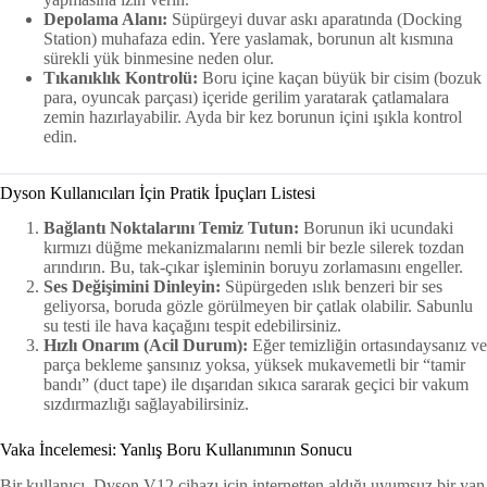
Depolama Alanı:
Süpürgeyi duvar askı aparatında (Docking
Station) muhafaza edin. Yere yaslamak, borunun alt kısmına
sürekli yük binmesine neden olur.
Tıkanıklık Kontrolü:
Boru içine kaçan büyük bir cisim (bozuk
para, oyuncak parçası) içeride gerilim yaratarak çatlamalara
zemin hazırlayabilir. Ayda bir kez borunun içini ışıkla kontrol
edin.
Dyson Kullanıcıları İçin Pratik İpuçları Listesi
Bağlantı Noktalarını Temiz Tutun:
Borunun iki ucundaki
kırmızı düğme mekanizmalarını nemli bir bezle silerek tozdan
arındırın. Bu, tak-çıkar işleminin boruyu zorlamasını engeller.
Ses Değişimini Dinleyin:
Süpürgeden ıslık benzeri bir ses
geliyorsa, boruda gözle görülmeyen bir çatlak olabilir. Sabunlu
su testi ile hava kaçağını tespit edebilirsiniz.
Hızlı Onarım (Acil Durum):
Eğer temizliğin ortasındaysanız ve
parça bekleme şansınız yoksa, yüksek mukavemetli bir “tamir
bandı” (duct tape) ile dışarıdan sıkıca sararak geçici bir vakum
sızdırmazlığı sağlayabilirsiniz.
Vaka İncelemesi: Yanlış Boru Kullanımının Sonucu
Bir kullanıcı, Dyson V12 cihazı için internetten aldığı uyumsuz bir yan