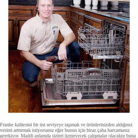
Franke kalitesini bir üst seviyeye taşımak ve ürünlerinizden aldığınız
verimi arttırmak istiyorsanız eğer bunun için biraz çaba harcamanız
gerekiyor. Maddi anlamda sizleri üzmeyecek çalışmalar olacaktır buna