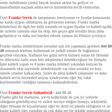
emin olabilirsiniz çünkü birçok insanın aklına bu geliyor ve
masraflardan kaçmak adına servis hizmetlerini tercih etmiyorlar.
Özel
Franke Servis
ile tanışmanızı öneriyorum ve fiyatlar konusunda
ne karda uygun olduklarını da görmenizi isterim. Franke marka
ürünleriniz ile ilgili her türlü sorunda en uygun fiyatlar ve kaliteli işçilik
ile sizlerin yanında olan bu ekip, her geçen gün kendini biraz daha
geliştiriyor ve daha seri hareket ederek zamanı da lehinize çeviriyor.
Franke marka ürünlerinizin sorunları için tek yapmanız gereken
444 88
48
numaralı telefonu kullanmak ve yetkili isimler ile bağlantıya
geçmek olacaktır. Haftanın her günü servis hizmeti sunan bir firmadır
ve dilerseniz hafta sonu bile taleplerinizi iletebileceğiniz bir firmadır.
İşini kaliteli yapan ve Franke marka ürünleri yakından tanıyan bu
donanımlı ekip sayesinde ürünlerinizde var olan sorunlar en kısa
sürede ortadan kalkacaktır. Sizler de daha kaliteli çalışmalar ve daha
kaliteli servis hizmetleri arayışı içindeyseniz eğer hiç vakit
kaybetmeden verdiğim numarayı kullanabilirsiniz.
Özel
Franke Servis Sultanbeyli
: 444 88 48
Franke gibi bir markanın, servis kalitesinde de çok iyi yerlerde
olduğunu görebiliyoruz ve sizlere tavsiye ettiğim firmayı, sektördeki
diğer firmalar ile kıyaslarsanız eğer ne denli ön planda olduğunu ve ne
kadar kaliteli işler yaptığını da çok daha net bir şekilde anlayabilirsiniz.